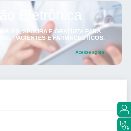
ão Eletrônica
MPLES, SEGURA E GRATUITA PARA
OS, PACIENTES E FARMACÊUTICOS.
Acesse
agora