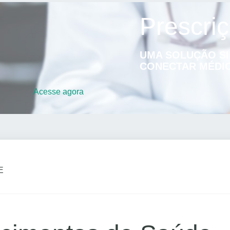
Prescriç
UMA SOLUÇÃO SI
CONECTAR MÉDIC
Acesse
agora
E